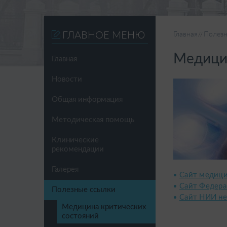
ГЛАВНОЕ МЕНЮ
Главная
Полезн
Медицин
Главная
Новости
Общая информация
Методическая помощь
Клинические
рекомендации
Галерея
Сайт медици
Сайт Федера
Полезные ссылки
Сайт НИИ не
Медицина критических
состояний