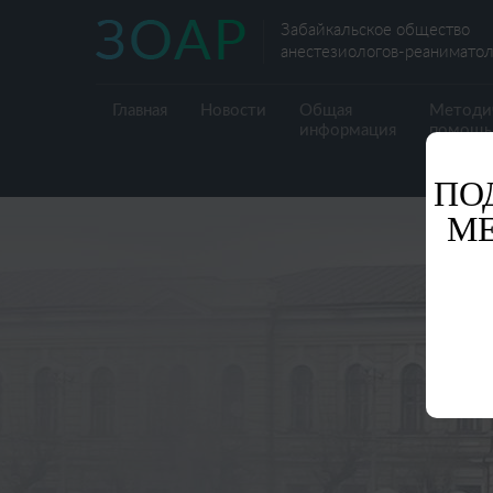
Забайкальское общество
анестезиологов-реаниматол
Главная
Новости
Общая
Методи
информация
помощь
ПО
М