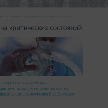
ые ссылки
Медицина критических состояний
а критических состояний
ны критических состояний
ции анестезиологов и реаниматологов
йрохирургии им.академика Н.Н. Бурденко