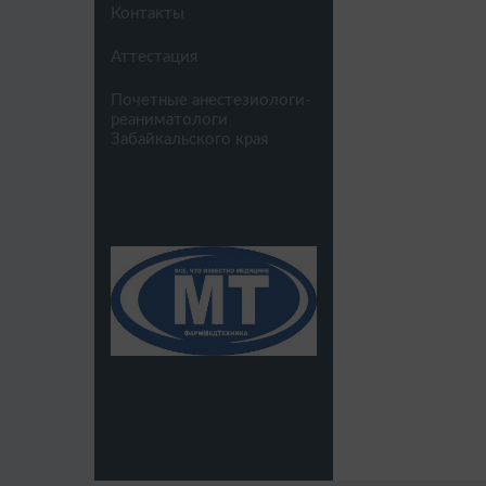
Контакты
Аттестация
Почетные анестезиологи-
реаниматологи
Забайкальского края