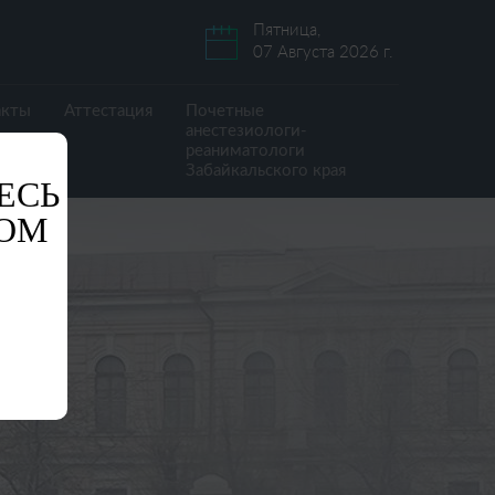
Пятница,
07 Августа 2026 г.
акты
Аттестация
Почетные
анестезиологи-
реаниматологи
Забайкальского края
ЕСЬ
ОМ