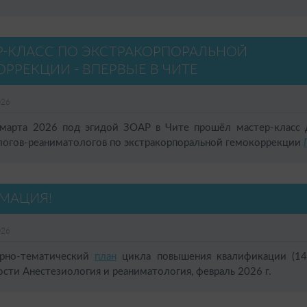
Р-КЛАСС ПО ЭКСТРАКОРПОРАЛЬНОЙ
РРЕКЦИИ - ВПЕРВЫЕ В ЧИТЕ
026
 2026 под эгидой ЗОАР в Чите прошёл мастер-класс д
логов-реаниматологов по экстракорпоральной гемокоррекции
МАЦИЯ!
026
но-тематический
план
цикла повышения квалификации (14
ости Анестезиология и реаниматология, февраль 2026 г.