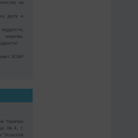
чество на
му делу и
мудрости,
 энергии.
одрости!
овет ЗОАР
й терапии
це №4, г.
я "Золотой