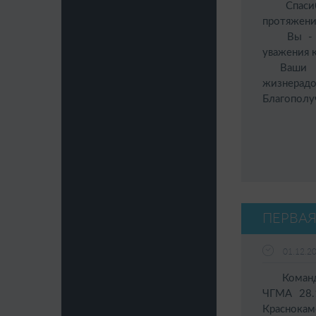
Спасибо 
протяжени
Вы - ярк
уважения 
Ваши уче
жизнерад
Благополу
ПЕРВАЯ
01.12.2
Команда 
ЧГМА 28.
Краснокам