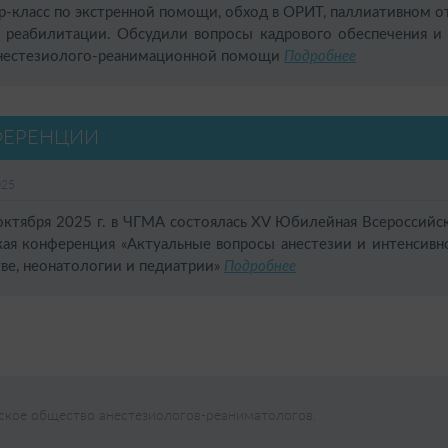
ер-класс по экстренной помощи, обход в ОРИТ, паллиативном 
 реабилитации. Обсудили вопросы кадрового обеспечения и
анестезиолого-реанимационной помощи
Подробнее
ФЕРЕНЦИИ
025
ября 2025 г. в ЧГМА состоялась XV Юбилейная Всероссийск
кая конференция «Актуальные вопросы анестезии и интенсивн
тве, неонатологии и педиатрии»
Подробнее
кое общество анестезиологов-реаниматологов.