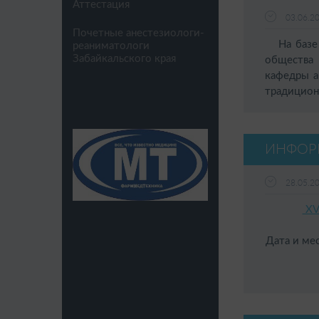
Аттестация
03.06.2
Почетные анестезиологи-
На базе 
реаниматологи
Забайкальского края
общества 
кафедры а
традицион
ИНФОР
28.05.2
ХV
Дата и мес