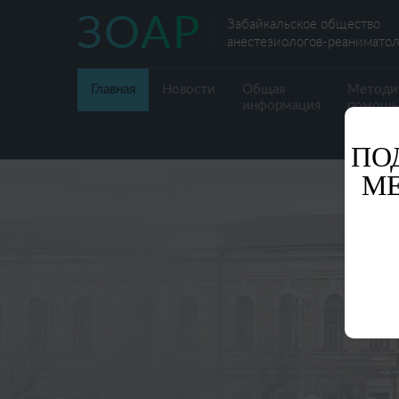
Забайкальское общество
анестезиологов-реаниматол
Главная
Новости
Общая
Методи
информация
помощь
ПО
М