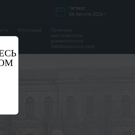
Четверг,
06 Августа 2026 г.
акты
Аттестация
Почетные
анестезиологи-
реаниматологи
Забайкальского края
ЕСЬ
ОМ