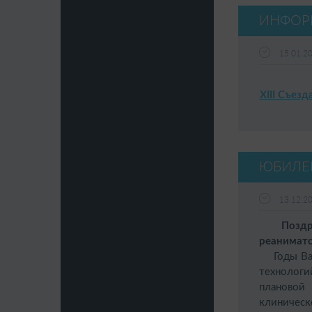
ИНФОР
15.01.2
XIII Съез
ЮБИЛЕ
13.12.2
Поздравл
реанимато
Годы Ваше
технолог
плановой
клиническ