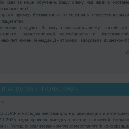
Вам за наше обучение, Вашу опеку над нами и наставни
и многих лет!
ий пример беззаветного отношения к профессионально
к пациентам.
ники следуют Вашему профессионализму, житейской 
остности, разносторонней увлечённости и неиссякаемой
чных лет жизни, Геннадий Дмитриевич, здоровья и душевной б
С
 ВЫЕЗДНАЯ «ШКОЛА ЗОАР»
025
ЗОАР и кафедры анестезиологии, реанимации и интенсивно
11.2025 года провела выездную школу в краевой больни
енск. Успешно реализован комплекс мероприятий: конференци