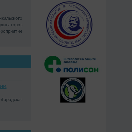
кальского
рдинаторов
ероприятие
ИИ,
 «Городская