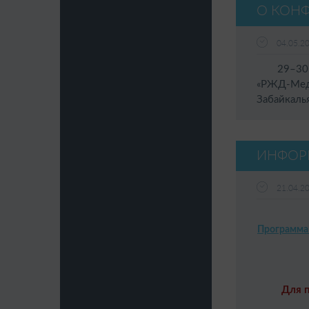
О КОН
04.05.2
29–30 ап
«РЖД-Мед
Забайкаль
ИНФОР
21.04.2
Программ
Для 