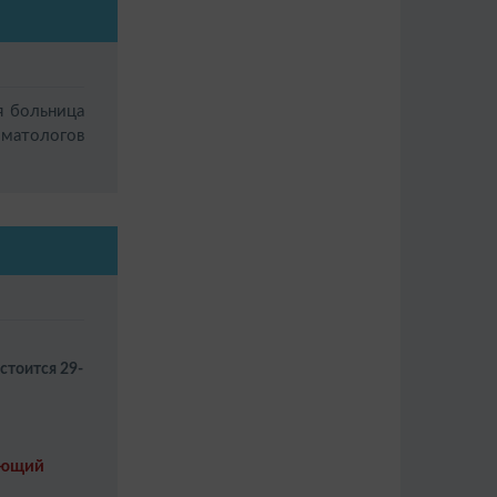
 больница
иматологов
стоится 29-
яющий