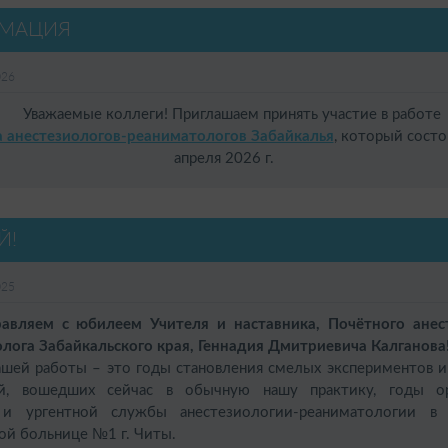
МАЦИЯ
026
Уважаемые коллеги! Приглашаем принять участие в работе
да анестезиологов-реаниматологов Забайкалья
, который состо
апреля 2026 г.
Й!
025
яем с юбилеем Учителя и наставника,
Почётного анес
лога Забайкальского края, Геннадия Дмитриевича Калганова
й работы – это годы становления смелых экспериментов и
ий, вошедших сейчас в обычную нашу практику, годы ор
 и ургентной службы анестезиологии-реаниматологии в 
ой больнице №1 г. Читы.