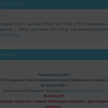
ФЕРЕНЦИИ
026
реля 2026 г. на базе ФГБОУ ВО ЧГМА и ЧУЗ «Клиническая
ицина» г. Чита» состоялся
XIII Съезд анестезиологов-реан
я
Подробнее
МАЦИЯ
026
Уважаемые коллеги!
а
XIII Съезда анестезиологов-реаниматологов Забайкалья, который со
30 апреля 2026 г.
Участникам необходимо заполнить
регистрационную форму
Внимание!!!
прохода через пост охраны необходим документ, удостовер
личность.