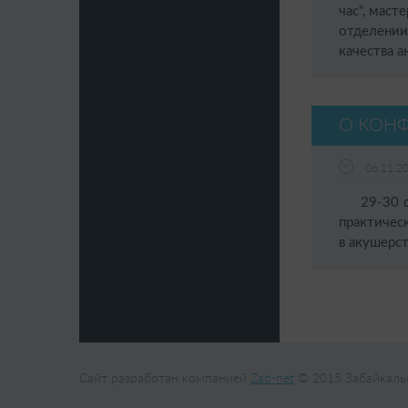
час", маст
отделении
качества 
О КОН
06.11.2
29-30 окт
практичес
в акушерс
Сайт разработан компанией
Zab-net
© 2015 Забайкальс