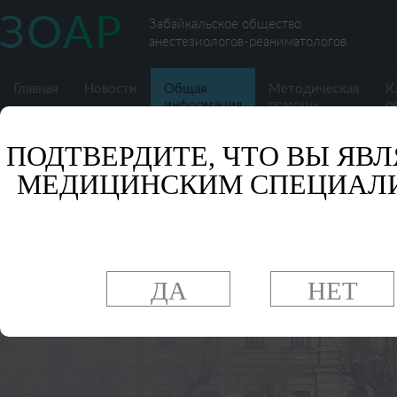
Забайкальское общество
анестезиологов-реаниматологов
Главная
Новости
Общая
Методическая
К
информация
помощь
р
ПОДТВЕРДИТЕ, ЧТО ВЫ ЯВЛ
МЕДИЦИНСКИМ СПЕЦИАЛ
ДА
НЕТ