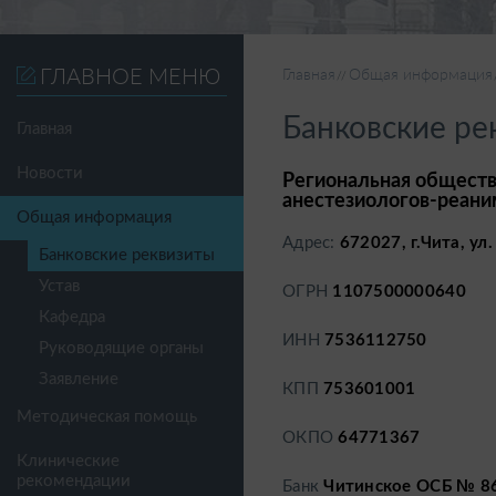
ГЛАВНОЕ МЕНЮ
Главная
Общая информация
Банковские ре
Главная
Новости
Региональная обществ
анестезиологов-реани
Общая информация
Адрес:
672027, г.Чита, ул.
Банковские реквизиты
Устав
ОГРН
1107500000640
Кафедра
ИНН
7536112750
Руководящие органы
Заявление
КПП
753601001
Методическая помощь
ОКПО
64771367
Клинические
рекомендации
Банк
Читинское ОСБ № 860