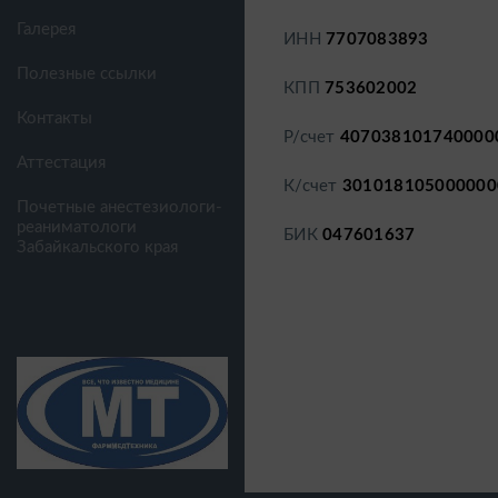
Галерея
ИНН
7707083893
Полезные ссылки
КПП
753602002
Контакты
Р/счет
407038101740000
Аттестация
К/счет
301018105000000
Почетные анестезиологи-
реаниматологи
БИК
047601637
Забайкальского края