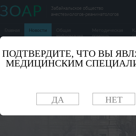
Забайкальское общество
анестезиологов-реаниматологов
Главная
Новости
Общая
Методическая
К
информация
помощь
р
ПОДТВЕРДИТЕ, ЧТО ВЫ ЯВЛ
МЕДИЦИНСКИМ СПЕЦИАЛ
ДА
НЕТ