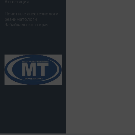
Аттестация
Почетные анестезиологи-
реаниматологи
Забайкальского края