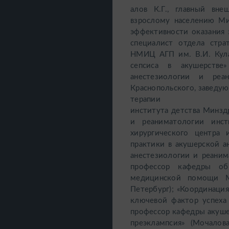
алов К.Г., главный вн
взрослому населению Мин
эффективности оказания 
специалист отдела стра
НМИЦ АГП им. В.И. Кулак
сепсиса в акушерстве
анестезиологии и ре
Краснопольского, заведу
терапии Научн
института детства Минзд
и реаниматологии инст
хирургического центра 
практики в акушерской ан
анестезиологии и реаним
профессор кафедры общ
медицинской помощи Ме
Петербург); «Координаци
ключевой фактор успеха 
профессор кафедры акуше
преэклампсия» (Мочалов