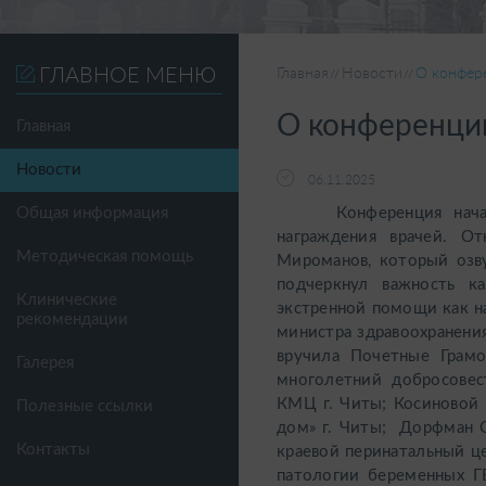
ГЛАВНОЕ МЕНЮ
Главная
Новости
О конфер
О конференци
Главная
Новости
06.11.2025
Конференция началась
Общая информация
награждения врачей. О
Методическая помощь
Мироманов, который озв
подчеркнул важность к
Клинические
экстренной помощи как на
рекомендации
министра здравоохранения
вручила Почетные Грамо
Галерея
многолетний добросовес
КМЦ г. Читы; Косиновой 
Полезные ссылки
дом» г. Читы; Дорфман 
Контакты
краевой перинатальный ц
патологии беременных ГБ