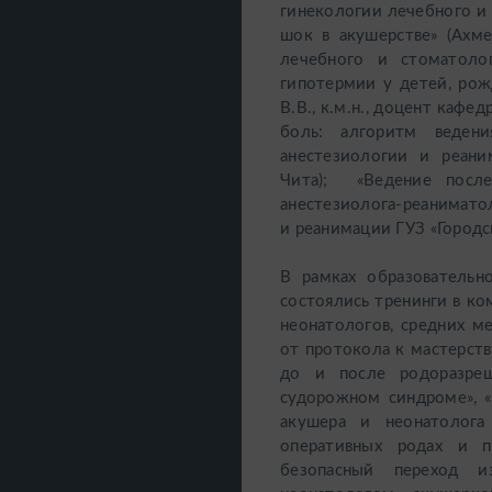
гинекологии лечебного и 
шок в акушерстве» (Ахме
лечебного и стоматоло
гипотермии у детей, рож
В.В., к.м.н., доцент каф
боль: алгоритм ведени
анестезиологии и реани
Чита); «Ведение после
анестезиолога-реанимато
и реанимации ГУЗ «Городс
В рамках образователь
состоялись тренинги в ко
неонатологов, средних м
от протокола к мастерст
до и после родоразреш
судорожном синдроме», «
акушера и неонатолога
оперативных родах и по
безопасный переход 