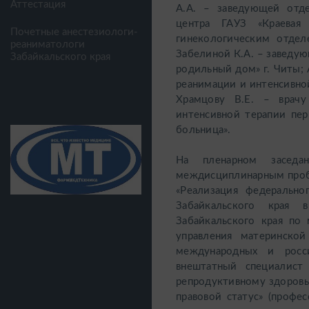
Аттестация
А.А. – заведующей отд
центра ГАУЗ «Краевая
Почетные анестезиологи-
гинекологическим отдел
реаниматологи
Забелиной К.А. – заведу
Забайкальского края
родильный дом» г. Читы; 
реанимации и интенсивно
Храмцову В.Е. – врачу
интенсивной терапии пер
больница».
На пленарном заседа
междисциплинарным пробл
«Реализация федерально
Забайкальского края 
Забайкальского края по 
управления материнско
международных и росси
внештатный специалист
репродуктивному здоровь
правовой статус» (профе