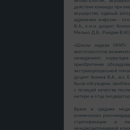
неонатологом, акушерк
действия команды при вне
акушерстве: единый алго
адреналин, инфузия – кт
В.А., к.м.н. доцент Конно
Малько Д.В., Рындин В.И.
«Школа лидера ОРИТ» с
анестезиологов-реанимат
менеджмент, коррупция
приобретение оборудова
экстракорпоральной гемок
доцент Коннов В.А., асс. 
были обсуждены проблемы
с позиций качества пос
матери и отца (модератор 
Врачи и средние меди
клинических рекомендаци
стратификации и ми
междисциплинарной коман