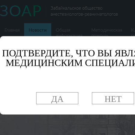
Забайкальское общество
анестезиологов-реаниматологов
Главная
Новости
Общая
Методическая
К
информация
помощь
р
ПОДТВЕРДИТЕ, ЧТО ВЫ ЯВЛ
МЕДИЦИНСКИМ СПЕЦИАЛ
ДА
НЕТ