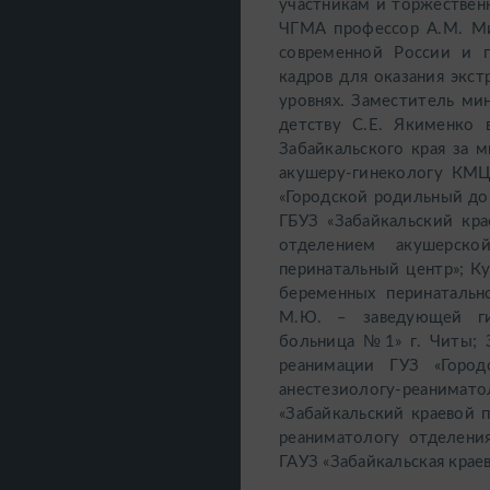
участникам и торжествен
ЧГМА профессор А.М. Ми
современной России и п
кадров для оказания экс
уровнях. Заместитель ми
детству С.Е. Якименко
Забайкальского края за 
акушеру-гинекологу КМЦ 
«Городской родильный до
ГБУЗ «Забайкальский кр
отделением акушерско
перинатальный центр»; К
беременных перинатальн
М.Ю. – заведующей гин
больница №1» г. Читы; 
реанимации ГУЗ «Горо
анестезиологу-реанима
«Забайкальский краевой п
реаниматологу отделени
ГАУЗ «Забайкальская крае