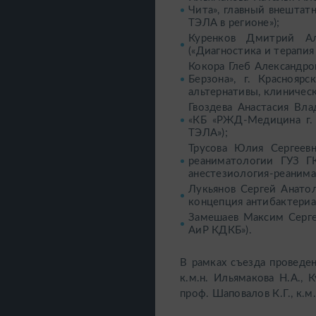
Чита», главный внештат
ТЭЛА в регионе»);
Куренков Дмитрий А
(«Диагностика и терапия
Кокора Глеб Александро
Берзона», г. Краснояр
альтернативы, клиническ
Гвоздева Анастасия Вл
«КБ «РЖД-Медицина г. 
ТЭЛА»);
Трусова Юлия Сергеевн
реаниматологии ГУЗ 
анестезиология-реанима
Лукьянов Сергей Анатол
концепция антибактериа
Замешаев Максим Серге
АиР КДКБ»).
В рамках съезда проведе
к.м.н. Ильямакова Н.А., 
проф. Шаповалов К.Г., к.м.н