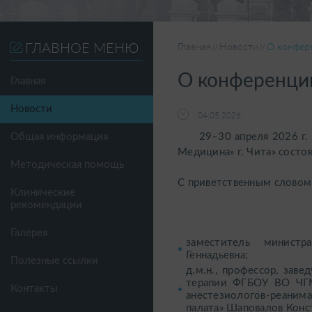
ГЛАВНОЕ МЕНЮ
Главная
Новости
О конфер
О конференци
Главная
Новости
04.05.2026
29–30 апреля 2026 г. н
Общая информация
Медицина» г. Чита» состо
Методическая помощь
С приветственным словом 
Клинические
рекомендации
Галерея
заместитель министр
Геннадьевна;
Полезные ссылки
д.м.н., профессор, зав
терапии ФГБОУ ВО ЧГМ
Контакты
анестезиологов-реаним
палата» Шаповалов Конс