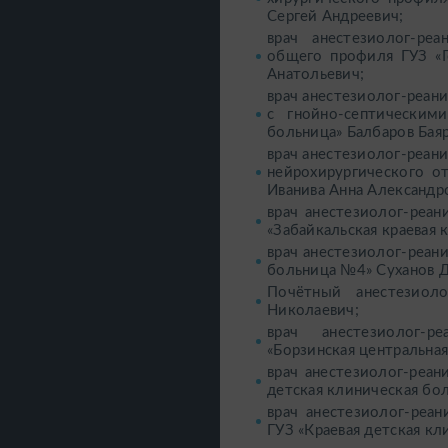
Сергей Андреевич;
врач анестезиолог-ре
общего профиля ГУЗ «Г
Анатольевич;
врач анестезиолог-реан
с гнойно-септическим
больница» Балбаров Бая
врач анестезиолог-реан
нейрохирургического от
Иванива Анна Александр
врач анестезиолог-реа
«Забайкальская краевая
врач анестезиолог-реан
больница №4» Суханов Д
Почётный анестезиоло
Николаевич;
врач анестезиолог-р
«Борзинская центральная
врач анестезиолог-реан
детская клиническая бо
врач анестезиолог-реа
ГУЗ «Краевая детская кл