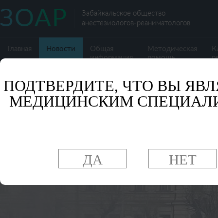
Забайкальское общество
анестезиологов-реаниматологов
Главная
Новости
Общая
Методическая
К
информация
помощь
р
ПОДТВЕРДИТЕ, ЧТО ВЫ ЯВЛ
МЕДИЦИНСКИМ СПЕЦИАЛ
ДА
НЕТ