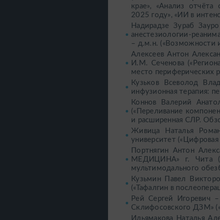
крае», «Анализ отчёта
2025 году», «ИИ в интен
Надирадзе Зураб Зауро
анестезиологии-реанима
– д.м.н. («Возможности
Алексеев Антон Алекса
И.М. Сеченова («Регион
место периферических р
Кузьков Всеволод Влад
инфузионная терапия: п
Коннов Валерий Анато
(«Переливание компонент
и расширенная СЛР. Обз
Живица Наталья Роман
университет («Цифровая
Портнягин Антон Алекс
МЕДИЦИНА» г. Чита (
мультимодального обезб
Кузьмин Павел Виктор
(«Тафалгин в послеопер
Рей Сергей Игоревич –
Склифосовского ДЗМ» («Ц
Ильямакова Наталья Але