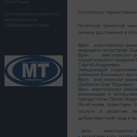
Аттестация
Состоялось торжественно
Почетные анестезиологи-
реаниматологи
Забайкальского края
Почётной грамотой мини
личные достижения в обла
Врач анестезиолог-реа
медицины катастроф» Еди
Врач анестезиолог-р
хирургического профиля 
Сергей Андреевич;
Заведующий отделением
районная больница», вра
Врач анестезиолог-ре
Шабанов Олег Юрьевич;
Врач анестезиолог-реан
реанимации и интенсив
города Чита» Петин Андр
Почётными грамотами За
заслуги в развитии ан
добросовестный труд и в
врач анестезиолог-
хирургического профил