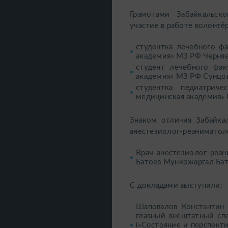
Грамотами Забайкальско
участие в работе волонтё
студентка лечебного ф
академия» МЗ РФ Черняе
студент лечебного фак
академия» МЗ РФ Сунцов
студентка педиатриче
медицинская академия» 
Знаком отличия Забайка
анестезиолог-реаниматоло
Врач анестезиолог-реан
Батоев Мункожаргал Бат
С докладами выступили:
Шаповалов Константин Г
главный внештатный сп
(«Состояние и перспект